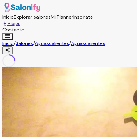
Inicio
Explorar salones
Mi Planner
Inspírate
Viajes
Contacto
Inicio
/
Salones
/
Aguascalientes
/
Aguascalientes