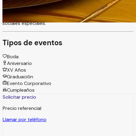
montajes y ambientaciones, ofreciendo comodidad,
amplitud y un entorno perfecto para bodas, XV años,
aniversarios, graduaciones, reuniones familiares y eventos
sociales especiales.
Tipos de eventos
Boda
Aniversario
XV Años
Graduación
Evento Corporativo
Cumpleaños
Solicitar precio
Precio referencial
Llamar por teléfono