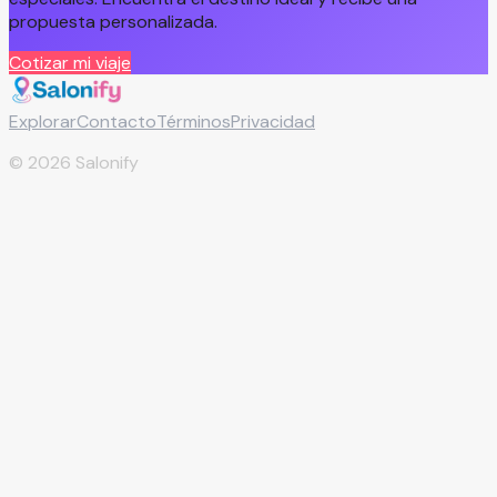
propuesta personalizada.
Cotizar mi viaje
Explorar
Contacto
Términos
Privacidad
©
2026
Salonify