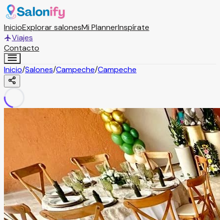
Inicio
Explorar salones
Mi Planner
Inspírate
Viajes
Contacto
Inicio
/
Salones
/
Campeche
/
Campeche