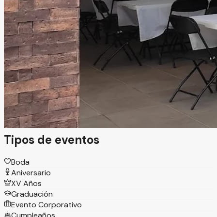
Chihuahua, Chihuahua
Jardín
Información
Bienvenidos a Las Magnolias, Jardín de Eventos en
Chihuahua, Chih., un espacio ideal para celebrar momentos
especiales en un ambiente lleno de encanto. Aquí
encontrarás el escenario perfecto para crear eventos
inolvidables, rodeado de naturaleza, estilo y una atmósfera
única.
Tipos de eventos
Boda
Aniversario
XV Años
Graduación
Evento Corporativo
Cumpleaños