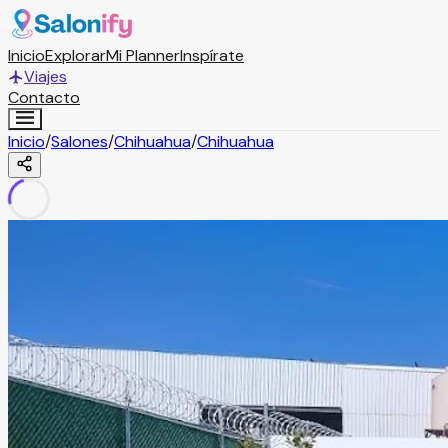
Inicio
Explorar
Mi Planner
Inspírate
Viajes
Contacto
Inicio
/
Salones
/
Chihuahua
/
Chihuahua