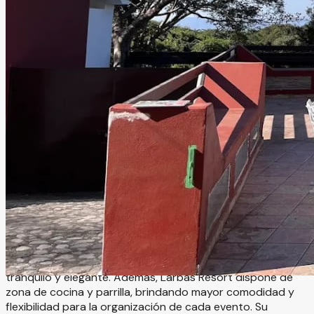
Larbas Resort Colima
Colima, Colima
Jardín
Información
Larbas Resort Colima es un encantador espacio rodeado
de naturaleza, ideal para celebrar eventos íntimos y
momentos especiales en un ambiente relajado y lleno de
belleza natural. El recinto cuenta con dos terrazas con
impresionantes vistas hacia árboles y montañas, creando
el escenario perfecto para bodas, aniversarios, reuniones
familiares y celebraciones privadas en un entorno
tranquilo y elegante. Además, Larbas Resort dispone de
zona de cocina y parrilla, brindando mayor comodidad y
flexibilidad para la organización de cada evento. Su