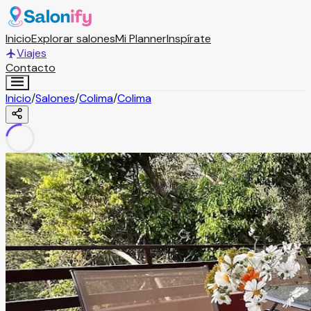
Inicio
Explorar salones
Mi Planner
Inspírate
Viajes
Contacto
Inicio
/
Salones
/
Colima
/
Colima