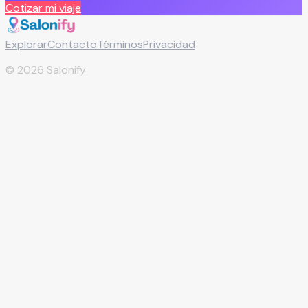
Cotizar mi viaje
Explorar
Contacto
Términos
Privacidad
©
2026
Salonify