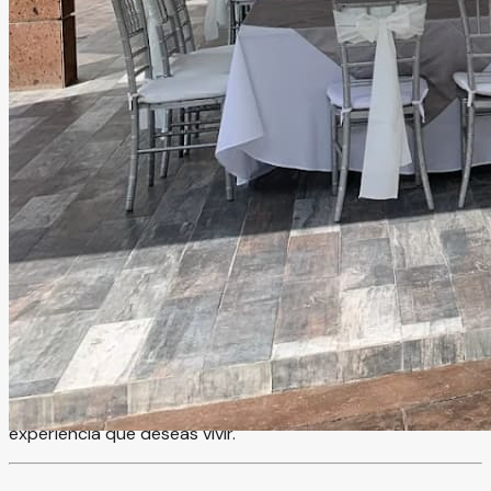
Haraveri Salón Terraza y
Jardín
Durango, Durango
Salón, Jardín, Terraza
Información
Haravéri es un espacio versátil que combina salón, terraza
y jardín, ideal para disfrutar eventos sociales o
empresariales en un entorno lleno de estilo. Un lugar
pensado para crear celebraciones memorables, donde
cada área se adapta perfectamente a tu evento y a la
experiencia que deseas vivir.