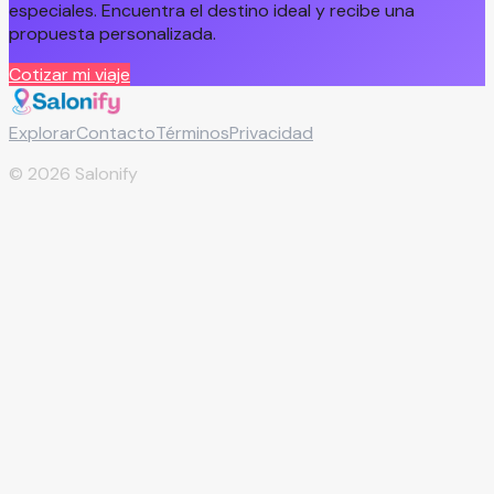
especiales. Encuentra el destino ideal y recibe una
propuesta personalizada.
Cotizar mi viaje
Explorar
Contacto
Términos
Privacidad
©
2026
Salonify