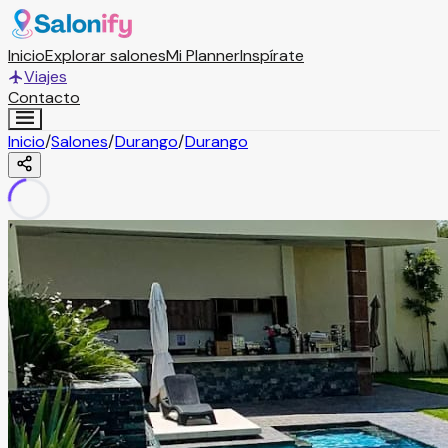
Inicio
Explorar salones
Mi Planner
Inspírate
Viajes
Contacto
Inicio
/
Salones
/
Durango
/
Durango