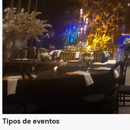
Salón Mondän
Durango, Durango
Salón
Información
Mondän es un centro de convenciones ideal para celebrar
eventos sociales de gran importancia, como bodas y
celebraciones especiales. En este espacio se combinan la
elegancia, versatilidad y el buen gusto para transformar
cualquier reunión en un acontecimiento memorable,
creando experiencias únicas para todos los asistentes.
Tipos de eventos