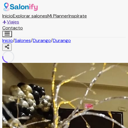
Inicio
Explorar salones
Mi Planner
Inspírate
Viajes
Contacto
Inicio
/
Salones
/
Durango
/
Durango