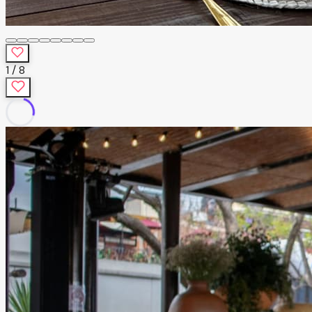
1
/
8