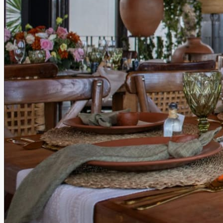
Centro Gastronómico de
Oaxaca
Oaxaca, Oaxaca
Terraza
Hasta
150
personas
Información
La magia de una atmósfera incomparable El Centro
Gastronómico de Oaxaca, se ubica a unas cuadras del
Centro Histórico, cuenta con un espacio en su planta alta
que es ideal para eventos culturales, sociales y
empresariales. Un recinto versátil que combina tradición,