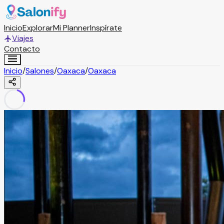
Inicio
Explorar
Mi Planner
Inspírate
Viajes
Contacto
Inicio
/
Salones
/
Oaxaca
/
Oaxaca