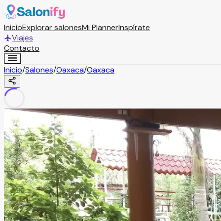
Inicio
Explorar salones
Mi Planner
Inspírate
Viajes
Contacto
Inicio
/
Salones
/
Oaxaca
/
Oaxaca