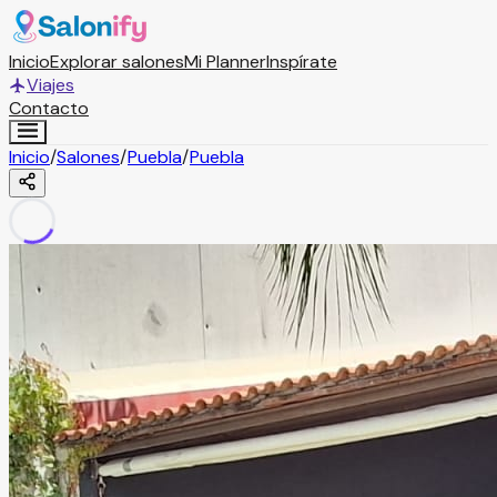
Inicio
Explorar salones
Mi Planner
Inspírate
Viajes
Contacto
Inicio
/
Salones
/
Puebla
/
Puebla