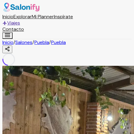
Inicio
Explorar
Mi Planner
Inspírate
Viajes
Contacto
Inicio
/
Salones
/
Puebla
/
Puebla