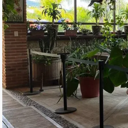
Los Cartuchos Eventos
Puebla
Puebla, Puebla
Salón, Jardín
Hasta
400
personas
Información
Recinto lleno de encanto donde se hacen realidad los
deseos. Hermoso escenario para bodas memorables con