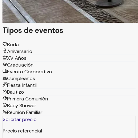
ambiente festivo y servicio integral para todos los
invitados.
Tipos de eventos
Boda
Aniversario
XV Años
Graduación
Evento Corporativo
Cumpleaños
Fiesta Infantil
Bautizo
Primera Comunión
Baby Shower
Reunión Familiar
Solicitar precio
Precio referencial