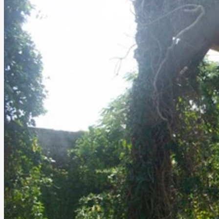
Jardín de eventos El Árbol
Querétaro, Querétaro
Jardín
Hasta
218
personas
Información
Jardín El Árbol es un hermoso jardín de eventos que se