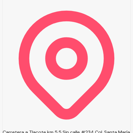
Carretera a Tlacote km 5.5 Sin calle #234 Col. Santa María