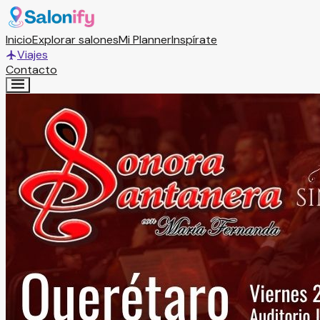
Inicio
Explorar salones
Mi Planner
Inspírate
Viajes
Contacto