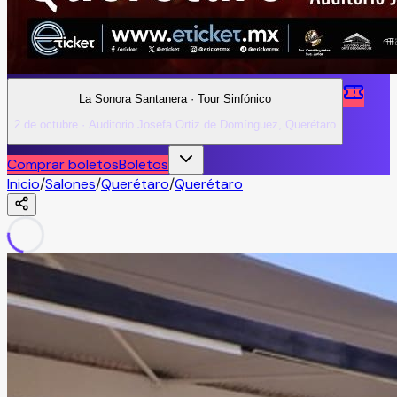
La Sonora Santanera · Tour Sinfónico
2 de octubre · Auditorio Josefa Ortiz de Domínguez, Querétaro
Comprar boletos
Boletos
Inicio
/
Salones
/
Querétaro
/
Querétaro