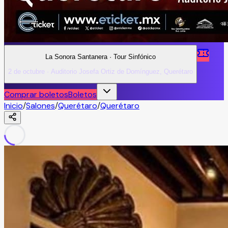
La Sonora Santanera · Tour Sinfónico
2 de octubre · Auditorio Josefa Ortiz de Domínguez, Querétaro
Comprar boletos
Boletos
Inicio
/
Salones
/
Querétaro
/
Querétaro