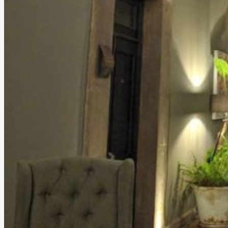
Mesón de Santa Rosa
Querétaro, Querétaro
Hotel
Hasta
130
personas
Información
Mesón de Santa Rosa Luxury Hotel, cuenta con diversos