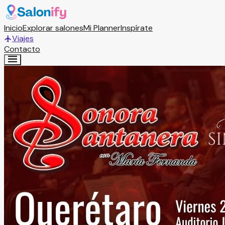
Inicio
Explorar salones
Mi Planner
Inspírate
Viajes
Contacto