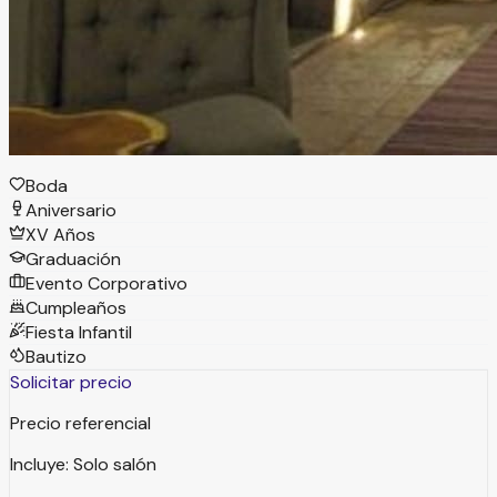
espacios, cada uno con su propio estilo que permitirán
llevar su evento más allá de lo imaginable convirtiéndose
en su mejor opción en la ciudad de Querétaro.
Tipos de eventos
Boda
Aniversario
XV Años
Graduación
Evento Corporativo
Cumpleaños
Fiesta Infantil
Bautizo
Solicitar precio
Precio referencial
Incluye:
Solo salón