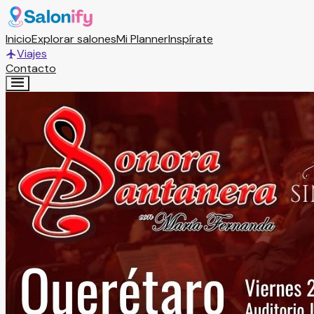
Inicio
Explorar salones
Mi Planner
Inspírate
Viajes
Contacto