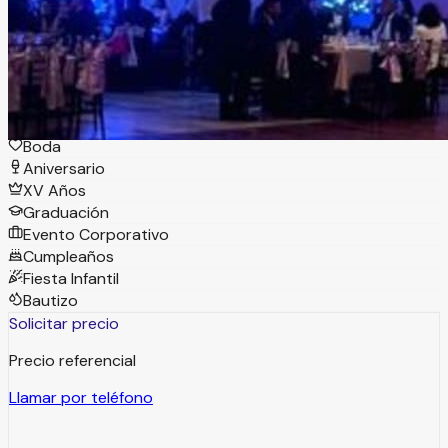
con más de 25 años de experiencia, ideal para eventos
sociales como XV años y Boda
Tipos de eventos
Boda
Aniversario
XV Años
Graduación
Evento Corporativo
Cumpleaños
Fiesta Infantil
Bautizo
Solicitar precio
Precio referencial
Llamar por teléfono