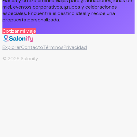
Planea y cotiza en línea viajes para graduaciones, lunas de
miel, eventos corporativos, grupos y celebraciones
especiales. Encuentra el destino ideal y recibe una
propuesta personalizada.
Cotizar mi viaje
Explorar
Contacto
Términos
Privacidad
©
2026
Salonify