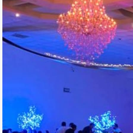
Salón de Fiestas El Cisne
Querétaro, Querétaro
Salón
Hasta
850
personas
Información
Salón con capacidad de 100 hasta 850 personas, cuentan