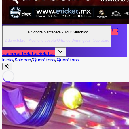
La Sonora Santanera · Tour Sinfónico
2 de octubre · Auditorio Josefa Ortiz de Domínguez, Querétaro
Comprar boletos
Boletos
Inicio
/
Salones
/
Querétaro
/
Querétaro