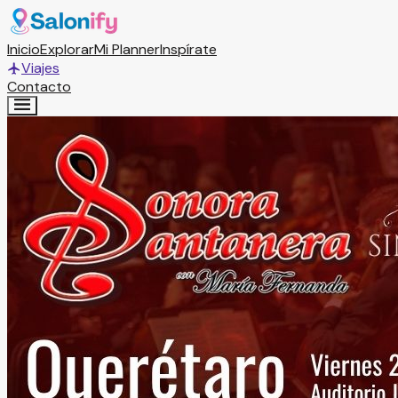
Inicio
Explorar
Mi Planner
Inspírate
Viajes
Contacto