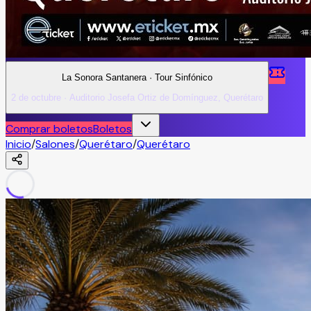
La Sonora Santanera · Tour Sinfónico
2 de octubre · Auditorio Josefa Ortiz de Domínguez, Querétaro
Comprar boletos
Boletos
Inicio
/
Salones
/
Querétaro
/
Querétaro