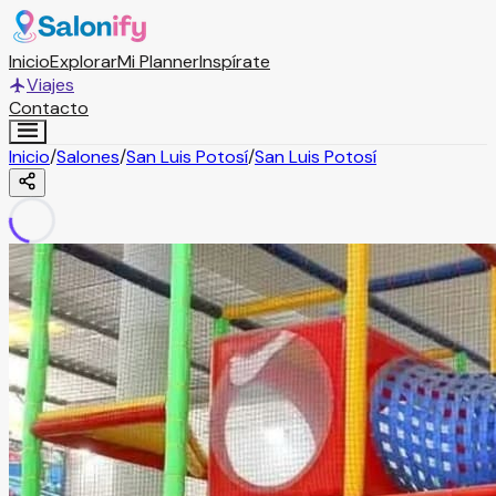
Inicio
Explorar
Mi Planner
Inspírate
Viajes
Contacto
Inicio
/
Salones
/
San Luis Potosí
/
San Luis Potosí