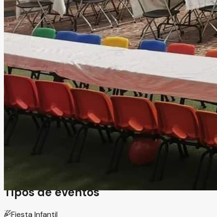
Salón de fiestas Car's
San Luis Potosí, San Luis Potosí
Salón Infantil
Información
Salón diseñado especialmente para eventos infantiles, con
áreas de juegos seguras y adecuadas para niños de 1 a 10
años. Ideal para cumpleaños, bautizos, primeras
comuniones, reuniones familiares, graduaciones y baby
showers.
Tipos de eventos
Fiesta Infantil