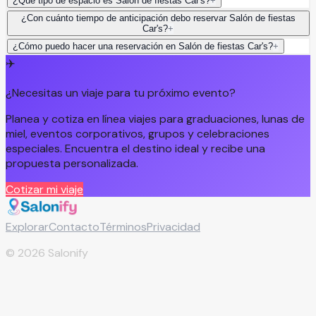
¿Qué tipo de espacio es Salón de fiestas Car's?
+
¿Con cuánto tiempo de anticipación debo reservar Salón de fiestas
Car's?
+
¿Cómo puedo hacer una reservación en Salón de fiestas Car's?
+
✈️
¿Necesitas un viaje para tu próximo evento?
Planea y cotiza en línea viajes para graduaciones, lunas de
miel, eventos corporativos, grupos y celebraciones
especiales. Encuentra el destino ideal y recibe una
propuesta personalizada.
Cotizar mi viaje
Explorar
Contacto
Términos
Privacidad
©
2026
Salonify