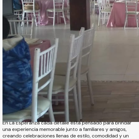
La Esperanza Finca Jardin
Zacatecas, Zacatecas
Jardín
Información
La Esperanza es un hermoso espacio para eventos que
combina elegancia, comodidad y ambientes versátiles
para crear celebraciones verdaderamente inolvidables.
Este exclusivo recinto cuenta con áreas ideales tanto
para bodas y eventos en interior como en jardín,
ofreciendo el escenario perfecto para XV años,
aniversarios, graduaciones y reuniones sociales especiales.
En La Esperanza cada detalle está pensado para brindar
una experiencia memorable junto a familiares y amigos,
creando celebraciones llenas de estilo, comodidad y un