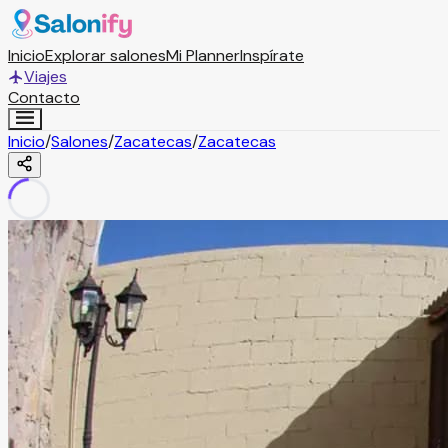
Inicio
Explorar salones
Mi Planner
Inspírate
Viajes
Contacto
Inicio
/
Salones
/
Zacatecas
/
Zacatecas