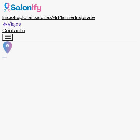
Inicio
Explorar salones
Mi Planner
Inspírate
Viajes
Contacto
S