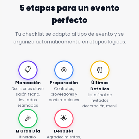
5 etapas para un evento
perfecto
Tu checklist se adapta al tipo de evento y se
organiza automáticamente en etapas lógicas.
📋
🎯
⏰
Planeación
Preparación
Últimos
Decisiones clave:
Contratos,
Detalles
salón, fecha,
proveedores y
Lista final de
invitados
confirmaciones
invitados,
estimados
decoración, menú
🎉
🌟
El Gran Día
Después
Itinerario,
Agradecimientos,