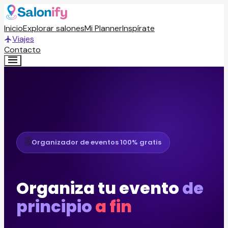
Inicio
Explorar salones
Mi Planner
Inspírate
Viajes
Contacto
🗒️
Organizador de eventos 100% gratis
Organiza tu evento
de
principio
a fin