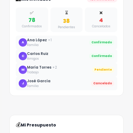
✅
⏳
❌
78
4
38
Confirmados
Cancelados
Pendientes
Ana López
+
1
A
Confirmado
Familia
Carlos Ruiz
C
Confirmado
Amigos
María Torres
+
2
M
Pendiente
Trabajo
José García
J
Cancelado
Familia
💰
Mi Presupuesto