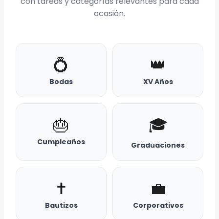
con tareas y categorías relevantes para cada
ocasión.
💍
👑
Bodas
XV Años
🎂
🎓
Cumpleaños
Graduaciones
✝️
💼
Bautizos
Corporativos