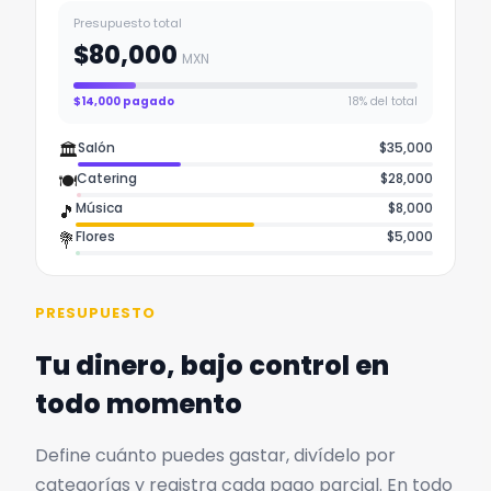
Presupuesto total
$80,000
MXN
$
14,000
pagado
18
% del total
🏛️
Salón
$
35,000
🍽️
Catering
$
28,000
Música
$
8,000
🎵
Flores
$
5,000
💐
PRESUPUESTO
Tu dinero, bajo control en
todo momento
Define cuánto puedes gastar, divídelo por
categorías y registra cada pago parcial. En todo