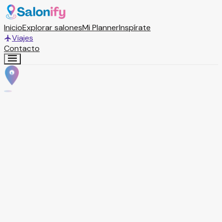
Inicio
Explorar salones
Mi Planner
Inspírate
Viajes
Contacto
S