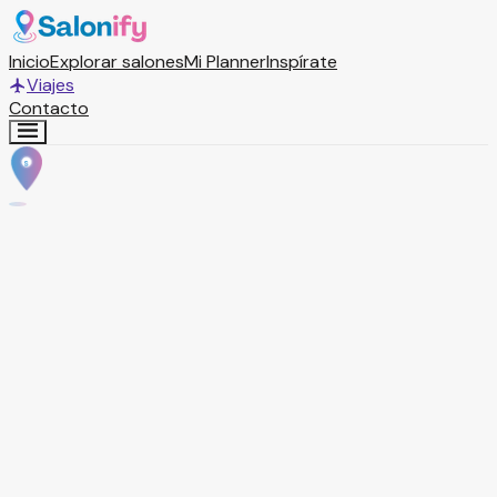
Inicio
Explorar salones
Mi Planner
Inspírate
Viajes
Contacto
S