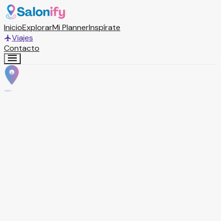
Inicio
Explorar
Mi Planner
Inspírate
Viajes
Contacto
S