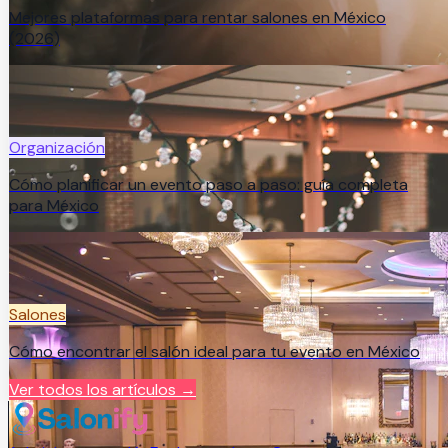
Mejores plataformas para rentar salones en México
(2026)
Organización
Cómo planificar un evento paso a paso: guía completa
para México
Salones
Cómo encontrar el salón ideal para tu evento en México
Ver todos los artículos →