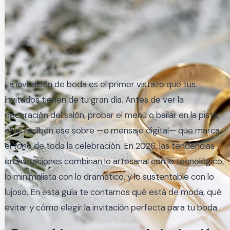
La invitación de boda es el primer vistazo que tus
invitados tienen de tu gran día. Antes de ver la
decoración del salón, probar el menú o bailar en la pista,
ellos reciben ese sobre —o mensaje digital— que marca
el tono de toda la celebración. En 2026, las tendencias
en invitaciones combinan lo artesanal con lo tecnológico,
lo minimalista con lo dramático, y lo sustentable con lo
lujoso. En esta guía te contamos qué está de moda, qué
evitar y cómo elegir la invitación perfecta para tu boda.