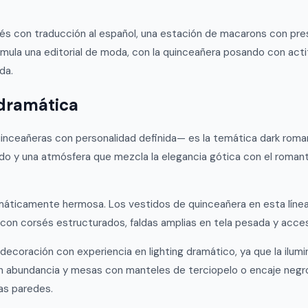
cés con traducción al español, una estación de macarons con pr
emula una editorial de moda, con la quinceañera posando con act
da.
 dramática
nceañeras con personalidad definida— es la temática dark romanti
undo y una atmósfera que mezcla la elegancia gótica con el roman
amáticamente hermosa. Los vestidos de quinceañera en esta línea
con corsés estructurados, faldas amplias en tela pesada y accesor
decoración con experiencia en lighting dramático, ya que la ilumi
 en abundancia y mesas con manteles de terciopelo o encaje negr
as paredes.