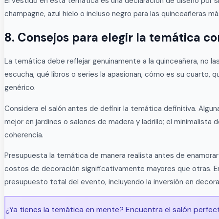
El vestido en esta temática es una declaración de diseño por s
champagne, azul hielo o incluso negro para las quinceañeras má
8. Consejos para elegir la temática co
La temática debe reflejar genuinamente a la quinceañera, no la
escucha, qué libros o series la apasionan, cómo es su cuarto,
genérico.
Considera el salón antes de definir la temática definitiva. Al
mejor en jardines o salones de madera y ladrillo; el minimalista 
coherencia.
Presupuesta la temática de manera realista antes de enamorar
costos de decoración significativamente mayores que otras. En 
presupuesto total del evento, incluyendo la inversión en decor
¿Ya tienes la temática en mente? Encuentra el salón perfect