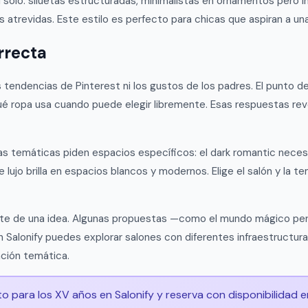
í solo: siluetas estructuradas, minimalistas en ornamentos pero 
s atrevidas. Este estilo es perfecto para chicas que aspiran a u
rrecta
s tendencias de Pinterest ni los gustos de los padres. El punto 
 qué ropa usa cuando puede elegir libremente. Esas respuestas re
gunas temáticas piden espacios específicos: el dark romantic nece
de lujo brilla en espacios blancos y modernos. Elige el salón y la
te de una idea. Algunas propuestas —como el mundo mágico perso
Salonify puedes explorar salones con diferentes infraestructura
ación temática.
o para los XV años en Salonify y reserva con disponibilidad e