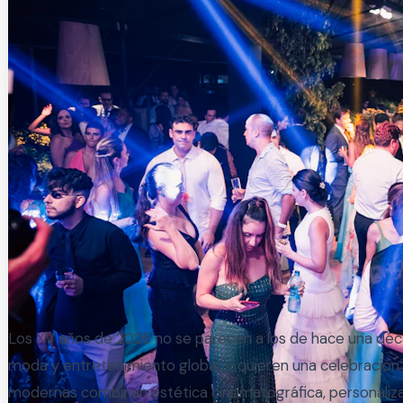
Los XV años de 2026 no se parecen a los de hace una déca
moda y entretenimiento global, y quieren una celebración 
modernas combinan estética cinematográfica, personaliza