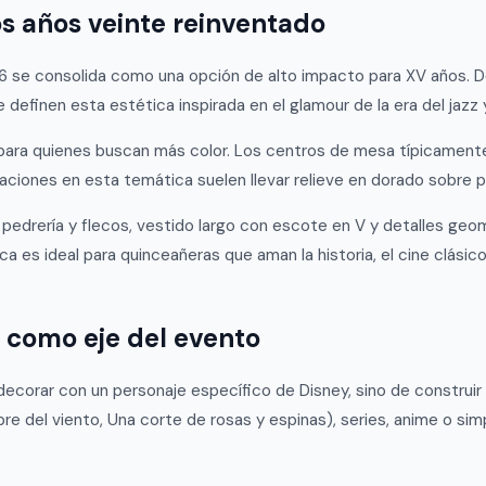
os años veinte reinventado
26 se consolida como una opción de alto impacto para XV años. D
e definen esta estética inspirada en el glamour de la era del jazz 
 para quienes buscan más color. Los centros de mesa típicamente
ciones en esta temática suelen llevar relieve en dorado sobre pa
n pedrería y flecos, vestido largo con escote en V y detalles ge
a es ideal para quinceañeras que aman la historia, el cine clásico
a como eje del evento
 decorar con un personaje específico de Disney, sino de construi
bre del viento, Una corte de rosas y espinas), series, anime o si