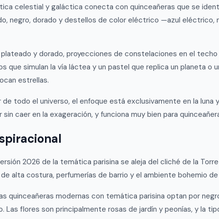
ica celestial y galáctica conecta con quinceañeras que se identi
o, negro, dorado y destellos de color eléctrico —azul eléctrico,
plateado y dorado, proyecciones de constelaciones en el techo d
ue simulan la vía láctea y un pastel que replica un planeta o una
ocan estrellas.
r de todo el universo, el enfoque está exclusivamente en la luna 
ar sin caer en la exageración, y funciona muy bien para quinceañe
aspiracional
sión 2026 de la temática parisina se aleja del cliché de la Torre 
 de alta costura, perfumerías de barrio y el ambiente bohemio d
co, las quinceañeras modernas con temática parisina optan por ne
Las flores son principalmente rosas de jardín y peonías, y la tipog