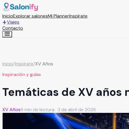
Inicio
Explorar salones
Mi Planner
Inspírate
Viajes
Contacto
Inicio
/
Inspírate
/
XV Años
Inspiración y guías
Temáticas de XV años 
XV Años
9
min de lectura ·
3 de abril de 2026