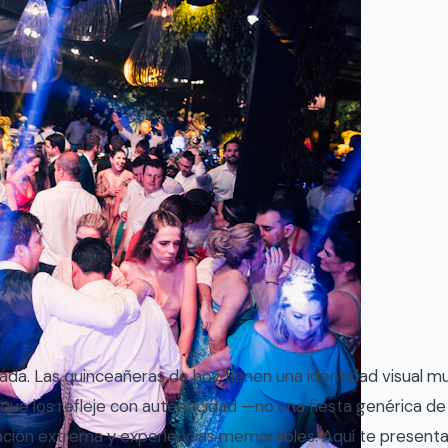
da. Las quinceañeras de hoy tienen una identidad visual m
que los refleje con autenticidad —no una fiesta genérica de
ción extrema y experiencias memorables. Aquí te presenta