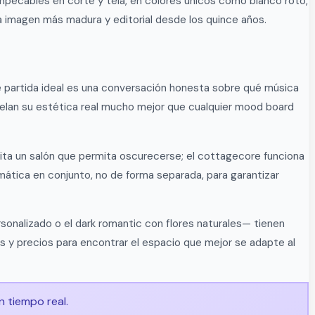
impecables en corte y tela, en colores únicos como blanco roto,
na imagen más madura y editorial desde los quince años.
de partida ideal es una conversación honesta sobre qué música
velan su estética real mucho mejor que cualquier mood board
sita un salón que permita oscurecerse; el cottagecore funciona
 temática en conjunto, no de forma separada, para garantizar
nalizado o el dark romantic con flores naturales— tienen
s y precios para encontrar el espacio que mejor se adapte al
n tiempo real.