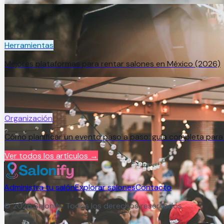
Herramientas
Mejores plataformas para rentar salones en México (2026)
Organización
Cómo planificar un evento paso a paso: guía completa par
Ver todos los artículos →
Administra tu salón
Explorar salones
Contacto
©
2026
Salonify. Todos los derechos reservados.