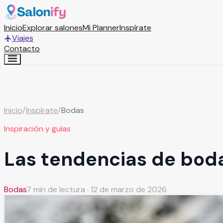
Inicio
Explorar salones
Mi Planner
Inspírate
Viajes
Contacto
Inicio
/
Inspírate
/
Bodas
Inspiración y guías
Las tendencias de bod
Bodas
7
min de lectura ·
12 de marzo de 2026