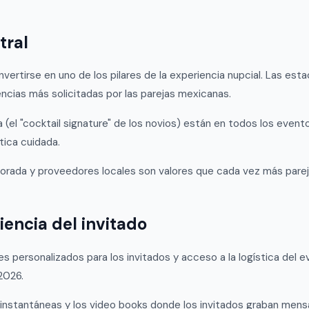
tral
nvertirse en uno de los pilares de la experiencia nupcial. Las e
encias más solicitadas por las parejas mexicanas.
a (el "cocktail signature" de los novios) están en todos los ev
tica cuidada.
porada y proveedores locales son valores que cada vez más pare
iencia del invitado
ales personalizados para los invitados y acceso a la logística de
2026.
as instantáneas y los video books donde los invitados graban men