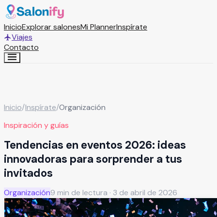
Inicio
Explorar salones
Mi Planner
Inspírate
Viajes
Contacto
Inicio
/
Inspírate
/
Organización
Inspiración y guías
Tendencias en eventos 2026: ideas
innovadoras para sorprender a tus
invitados
Organización
9
min de lectura ·
3 de abril de 2026