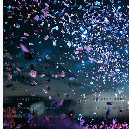
El mundo de los eventos está evolucionando a una
velocidad vertiginosa. Lo que hace apenas tres años
parecía futurista, hoy es una expectativa real de los
invitados. En 2026, organizar una celebración memorable
va mucho más allá del salón y el catering: se trata de
crear experiencias que emocionen, sorprendan y queden
grabadas en la memoria. En esta guía te presentamos
las tendencias más relevantes del año para que tu
evento destaque desde el primer momento.