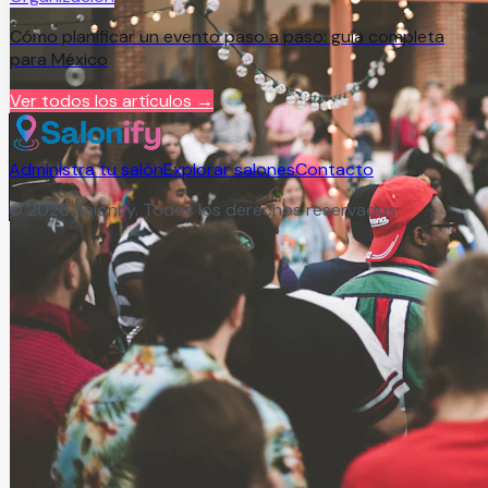
Cómo planificar un evento paso a paso: guía completa
para México
Ver todos los artículos →
Administra tu salón
Explorar salones
Contacto
©
2026
Salonify. Todos los derechos reservados.