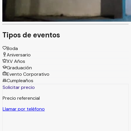
Un espacio pensado para compartir con tus seres
queridos y vivir una celebración que forme parte de tu
historia.
Tipos de eventos
Boda
Aniversario
XV Años
Graduación
Evento Corporativo
Cumpleaños
Solicitar precio
Precio referencial
Llamar por teléfono