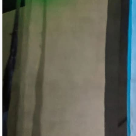
Quinta Turquesa
Chihuahua, Chihuahua
Quinta
Información
Quinta Turquesa es un encantador salón-jardín ideal para
celebrar eventos sociales especiales. Sus amplias
instalaciones crean el escenario perfecto para disfrutar
una velada espectacular, llena de momentos inolvidables.