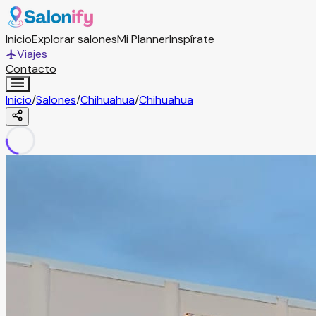
Inicio
Explorar salones
Mi Planner
Inspírate
Viajes
Contacto
Inicio
/
Salones
/
Chihuahua
/
Chihuahua