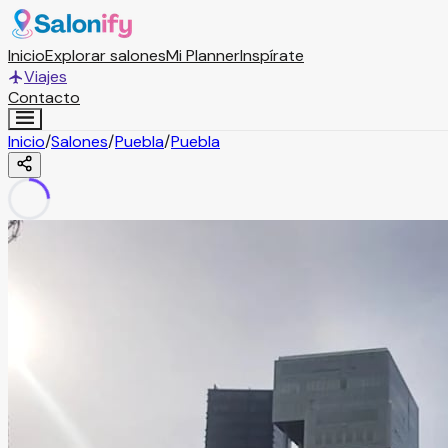
Inicio
Explorar salones
Mi Planner
Inspírate
Viajes
Contacto
Inicio
/
Salones
/
Puebla
/
Puebla