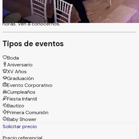
Ofrecemos paquetes completos que incluyen banquete,
refrescos, servicio de meseros, DJ profesional, limpieza,
seguridad, vigilancia y estacionamiento disponible las 24
horas. Ven a conocernos.
Tipos de eventos
Boda
Aniversario
XV Años
Graduación
Evento Corporativo
Cumpleaños
Fiesta Infantil
Bautizo
Primera Comunión
Baby Shower
Solicitar precio
Precio referencial