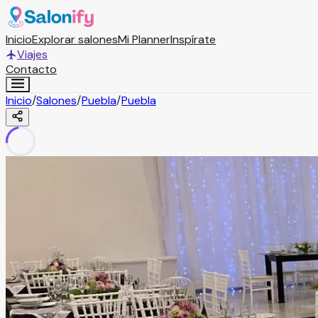
Inicio
Explorar salones
Mi Planner
Inspírate
Viajes
Contacto
Inicio
/
Salones
/
Puebla
/
Puebla