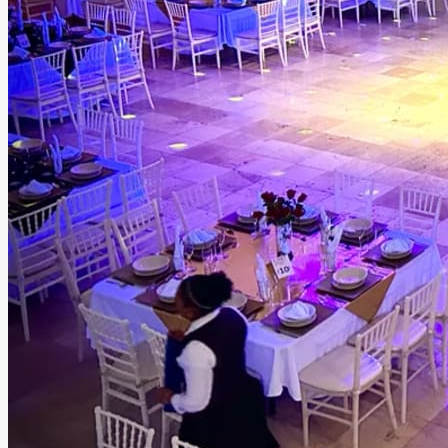
Salon De Fiestas Y Eventos
sociales TAG
Puebla, Puebla
Salón
Información
Descubre uno de los salones mejor iluminados de Puebla,
ideal para crear eventos únicos y llenos de ambiente.