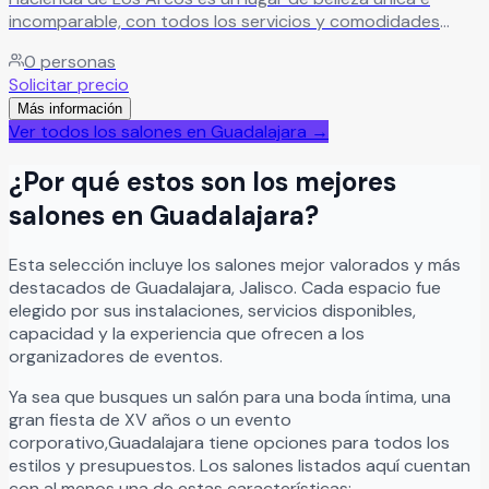
incomparable, con todos los servicios y comodidades
necesarios para que su enlace nupcial sea exactamente
0
personas
como siempre lo imaginaron. Un espacio que no solo
Solicitar precio
complementa su celebración — la eleva.
Leer más
Más información
Ver todos los salones en
Guadalajara
→
¿Por qué estos son los mejores
salones en
Guadalajara
?
Esta selección incluye los salones mejor valorados y más
destacados de
Guadalajara
,
Jalisco
. Cada espacio fue
elegido por sus instalaciones, servicios disponibles,
capacidad y la experiencia que ofrecen a los
organizadores de eventos.
Ya sea que busques un salón para una boda íntima, una
gran fiesta de XV años o un evento
corporativo,
Guadalajara
tiene opciones para todos los
estilos y presupuestos. Los salones listados aquí cuentan
con al menos una de estas características: