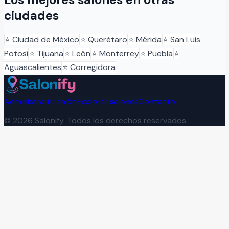
ciudades
⭐
Ciudad de México
⭐
Querétaro
⭐
Mérida
⭐
San Luis
Potosí
⭐
Tijuana
⭐
León
⭐
Monterrey
⭐
Puebla
⭐
Aguascalientes
⭐
Corregidora
Administra tu salón
Explorar salones
Contacto
©
2026
Salonify. Todos los derechos reservados.