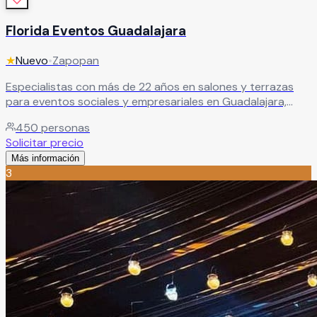
Florida Eventos Guadalajara
★
Nuevo
•
Zapopan
Especialistas con más de 22 años en salones y terrazas
para eventos sociales y empresariales en Guadalajara,
Zapopan, Tonalá y Tlaquepaque. Cientos de clientes
450
personas
satisfechos.
Leer más
Solicitar precio
Más información
3