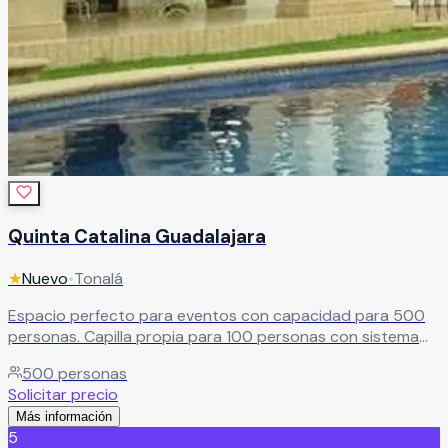
Quinta Catalina Guadalajara
★
Nuevo
•
Tonalá
Espacio perfecto para eventos con capacidad para 500
personas. Capilla propia para 100 personas con sistema
de audio. Paquetes completos de banquete con atención
500
personas
personalizada.
Leer más
Solicitar precio
Más información
5