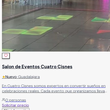
Salon de Eventos Cuatro Cisnes
★
Nuevo
•
Guadalajara
En Cuatro Cisnes somos expertos en convertir sueños en
celebraciones reales. Cada evento que organizamos lleva
el sello de un equipo apasionado y dedicado a que cada
0
personas
detalle sea exactamente como lo imaginaste.
Leer más
Solicitar precio