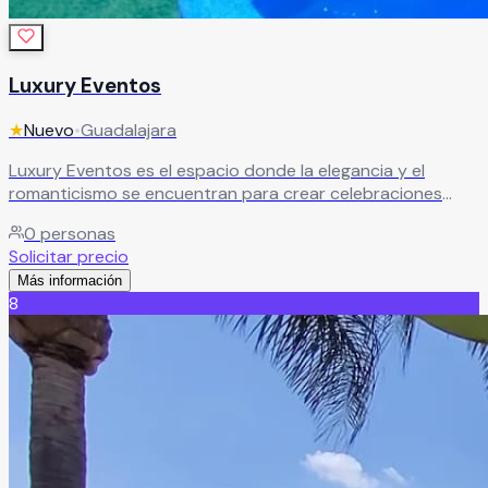
Luxury Eventos
★
Nuevo
•
Guadalajara
Luxury Eventos es el espacio donde la elegancia y el
romanticismo se encuentran para crear celebraciones
verdaderamente encantadoras. Sus amplias y hermosas
0
personas
instalaciones, combinadas con todos los servicios
Solicitar precio
necesarios y un asesoramiento personalizado a cargo de
Más información
expertos, garantizan que cada detalle esté perfectamente
8
cuidado.
Leer más