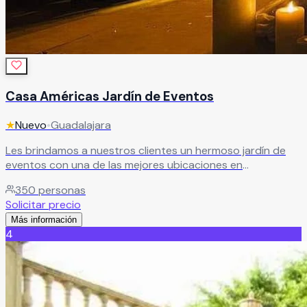
Casa Américas Jardín de Eventos
★
Nuevo
•
Guadalajara
Les brindamos a nuestros clientes un hermoso jardín de
eventos con una de las mejores ubicaciones en
Guadalajara, magníficas instalaciones que aseguran la
350
personas
completa comodidad de nuestros clientes y sus invitados,
Solicitar precio
sin tener que salir de la ciudad. Es el escenario perfecto
Más información
para dar vida a sus emociones.
Leer más
4