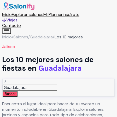
Inicio
Explorar salones
Mi Planner
Inspírate
Viajes
Contacto
Inicio
/
Salones
/
Guadalajara
/
Los 10 mejores
Jalisco
Los 10 mejores salones de
fiestas en
Guadalajara
📍
Buscar
Encuentra el lugar ideal para hacer de tu evento un
momento inolvidable en
Guadalajara
. Explora salones,
jardines y espacios para todo tipo de celebraciones,