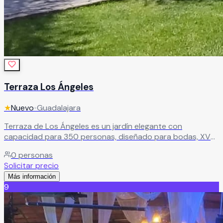
Terraza Los Ángeles
★
Nuevo
•
Guadalajara
Terraza de Los Ángeles es un jardín elegante con
capacidad para 350 personas, diseñado para bodas, XV
años, graduaciones y todo tipo de eventos sociales. Su
0
personas
imponente pérgola toma protagonismo como mesa
Solicitar precio
principal, creando ese punto focal que toda celebración
Más información
necesita.
Leer más
9