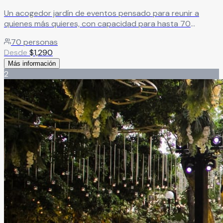
Un acogedor jardín de eventos pensado para reunir a
quienes más quieres, con capacidad para hasta 70
personas y una atención cercana y de excelencia.
70
personas
Alimentos de calidad y un ambiente íntimo que convierte
Desde
$
1,290
cada celebración en un momento verdaderamente
Más información
memorable.
Leer más
2