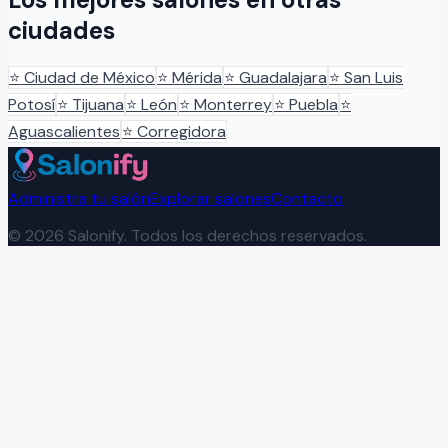
ciudades
⭐
Ciudad de México
⭐
Mérida
⭐
Guadalajara
⭐
San Luis
Potosí
⭐
Tijuana
⭐
León
⭐
Monterrey
⭐
Puebla
⭐
Aguascalientes
⭐
Corregidora
Administra tu salón
Explorar salones
Contacto
©
2026
Salonify. Todos los derechos reservados.