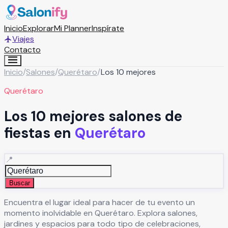
Inicio
Explorar
Mi Planner
Inspírate
Viajes
Contacto
Inicio
/
Salones
/
Querétaro
/
Los 10 mejores
Querétaro
Los 10 mejores salones de
fiestas en
Querétaro
📍
Buscar
Encuentra el lugar ideal para hacer de tu evento un
momento inolvidable en
Querétaro
. Explora salones,
jardines y espacios para todo tipo de celebraciones,