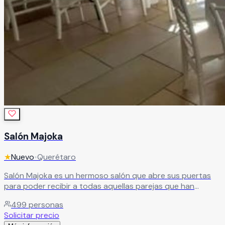
Salón Majoka
★
Nuevo
•
Querétaro
Salón Majoka es un hermoso salón que abre sus puertas
para poder recibir a todas aquellas parejas que han
decidido unir sus vidas para siempre y quieren festejarlos
499
personas
junto con sus familiares y amigos. Ya que les aseguran que
Solicitar precio
podrán tener evento inigualables, que siempre recordarán.