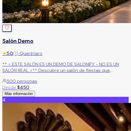
Salón Demo
★
5.0
(
1
)
•
Querétaro
** < ESTE SALÓN ES UN DEMO DE SALONIFY - NO ES UN
SALÓN REAL >** Descubre un salón de fiestas que
combina elegancia, amplitud y una atmósfera única para
500
personas
hacer de cada evento una experiencia memorable. Su
Desde
$
450
imponente fachada de estilo contemporáneo, rodeada de
Más información
iluminación cálida y áreas verdes cuidadosamente
4
diseñadas, crea una primera impresión espectacular desde
el primer momento
Leer más