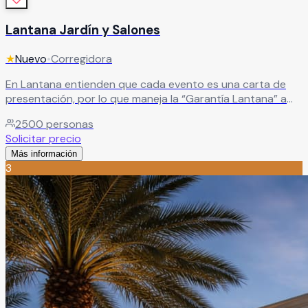
Lantana Jardín y Salones
★
Nuevo
•
Corregidora
En Lantana entienden que cada evento es una carta de
presentación, por lo que maneja la “Garantía Lantana” a
través de sus paquetes todo incluido poniendo a
2500
personas
disposición de los novios todo su personal certificado,
Solicitar precio
correspondiendo la confianza de poner en sus manos tan
Más información
importante evento en sus vidas.
Leer más
3