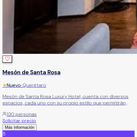
Mesón de Santa Rosa
★
Nuevo
•
Querétaro
Mesón de Santa Rosa Luxury Hotel, cuenta con diversos
espacios, cada uno con su propio estilo que permitirán
llevar su evento más allá de lo imaginable convirtiéndose
130
personas
en su mejor opción en la ciudad de Querétaro.
Leer más
Solicitar precio
Más información
5