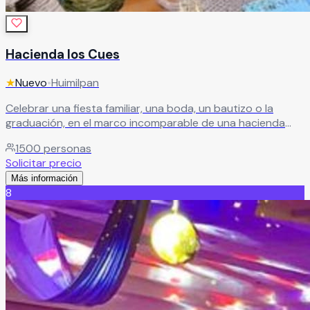
Hacienda los Cues
★
Nuevo
•
Huimilpan
Celebrar una fiesta familiar, una boda, un bautizo o la
graduación, en el marco incomparable de una hacienda
colonial esta ahora a su alcance. Tenemos diferentes
1500
personas
espacios desde 150 personas,450 o hasta 1500.
Leer más
Solicitar precio
Más información
8