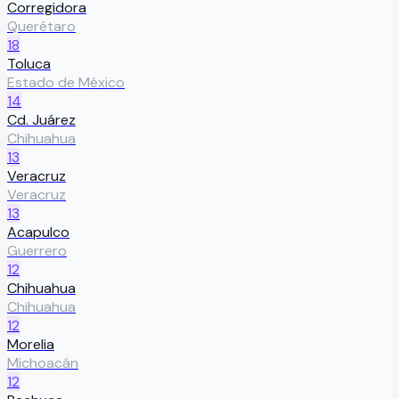
Corregidora
Querétaro
18
Toluca
Estado de México
14
Cd. Juárez
Chihuahua
13
Veracruz
Veracruz
13
Acapulco
Guerrero
12
Chihuahua
Chihuahua
12
Morelia
Michoacán
12