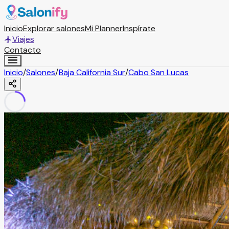
Inicio
Explorar salones
Mi Planner
Inspírate
Viajes
Contacto
Inicio
/
Salones
/
Baja California Sur
/
Cabo San Lucas