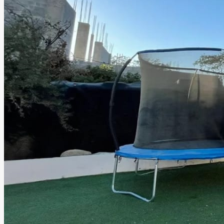
Xplora Jardín de Eventos
Cabo San Lucas, Baja California Sur
Jardín
Información
Xplora Jardín de Eventos es un espacio diseñado para
crear experiencias inolvidables. Su ambiente, diseño y
decoración harán que tu celebración quede grabada en la
memoria de todos tus invitados. Ideal para bodas al aire