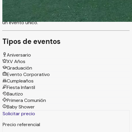
libre, ofrece también la seguridad de contar con carpa en
caso de requerirse, brindando comodidad sin perder el
encanto de la naturaleza. Disfruta de sus espacios y vive
un evento único.
Tipos de eventos
Aniversario
XV Años
Graduación
Evento Corporativo
Cumpleaños
Fiesta Infantil
Bautizo
Primera Comunión
Baby Shower
Solicitar precio
Precio referencial