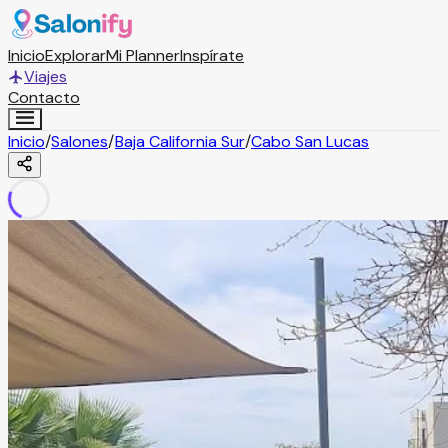
Inicio
Explorar
Mi Planner
Inspírate
Viajes
Contacto
Inicio
/
Salones
/
Baja California Sur
/
Cabo San Lucas