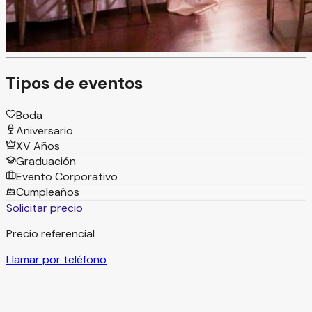
ofrecen un ambiente elegante, con estilo y una atención
personalizada que cuida cada detalle para hacer de tu
evento algo único.
Tipos de eventos
Boda
Aniversario
XV Años
Graduación
Evento Corporativo
Cumpleaños
Solicitar precio
Precio referencial
Llamar por teléfono