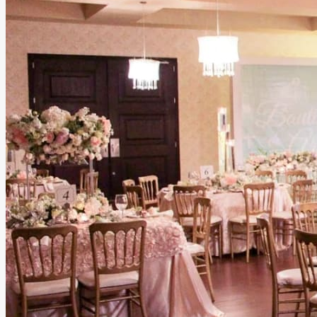
Salón Teotihuacán
Mexicali, Baja California
Salón
Información
Con más de 30 años de experiencia en Mexicali, Salón
Teotihuacán es sinónimo de confianza y calidad en la
realización de eventos inolvidables. Especialistas en bodas,
XV años, graduaciones y todo tipo de celebraciones,