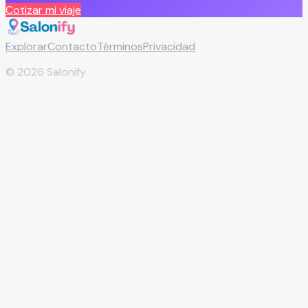
Cotizar mi viaje
Explorar
Contacto
Términos
Privacidad
©
2026
Salonify