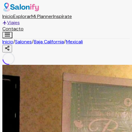
Inicio
Explorar
Mi Planner
Inspírate
Viajes
Contacto
Inicio
/
Salones
/
Baja California
/
Mexicali