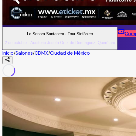
Comp
La Sonora Santanera · Tour Sinfónico
2 de octubre · Auditorio Josefa Ortiz de Domínguez, Querétaro
Inicio
/
Salones
/
CDMX
/
Ciudad de México