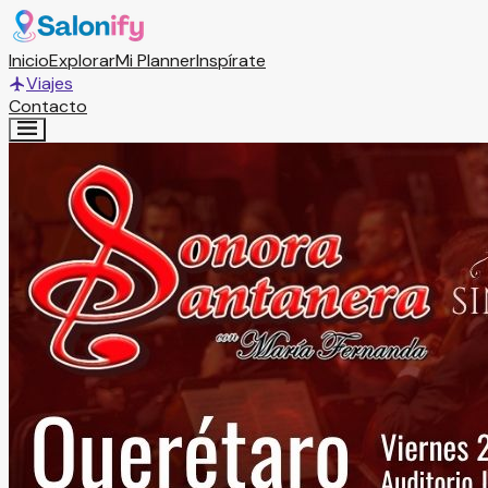
Inicio
Explorar
Mi Planner
Inspírate
Viajes
Contacto