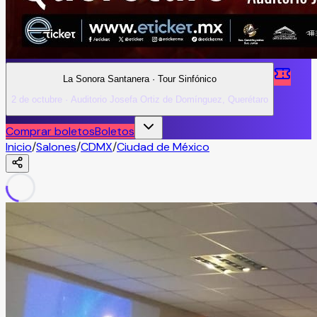
La Sonora Santanera · Tour Sinfónico
2 de octubre · Auditorio Josefa Ortiz de Domínguez, Querétaro
Comprar boletos
Boletos
Inicio
/
Salones
/
CDMX
/
Ciudad de México