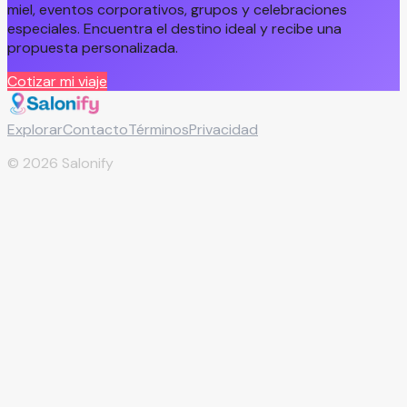
miel, eventos corporativos, grupos y celebraciones
especiales. Encuentra el destino ideal y recibe una
propuesta personalizada.
Cotizar mi viaje
Explorar
Contacto
Términos
Privacidad
©
2026
Salonify