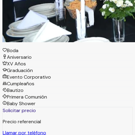
Con más de 20 años en el sector, brindamos atención
profesional y un trato cálido para garantizar eventos
exitosos.
Tipos de eventos
Boda
Aniversario
XV Años
Graduación
Evento Corporativo
Cumpleaños
Bautizo
Primera Comunión
Baby Shower
Solicitar precio
Precio referencial
Llamar por teléfono