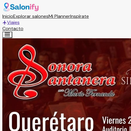
Inicio
Explorar salones
Mi Planner
Inspírate
Viajes
Contacto