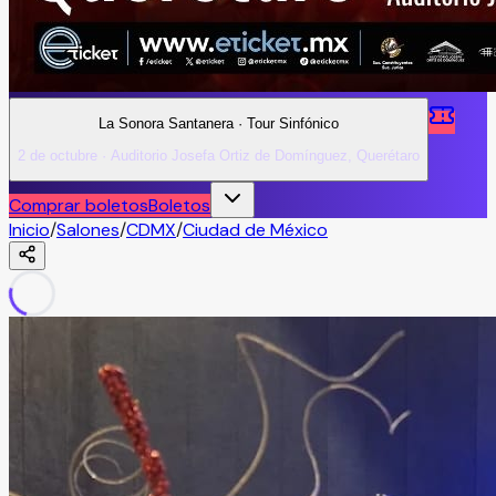
La Sonora Santanera · Tour Sinfónico
2 de octubre · Auditorio Josefa Ortiz de Domínguez, Querétaro
Comprar boletos
Boletos
Inicio
/
Salones
/
CDMX
/
Ciudad de México