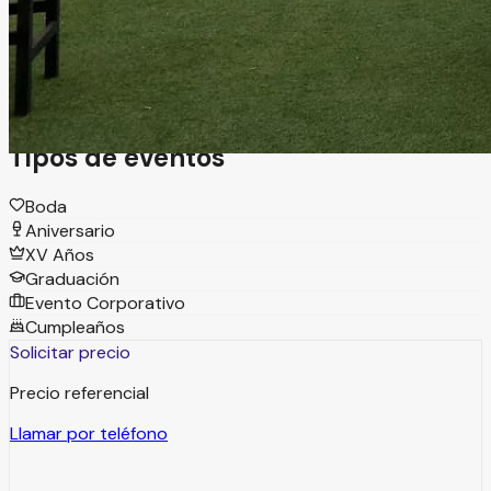
nuestras instalaciones son ideales para eventos
empresariales. Contamos con una variedad de espacios
que se adaptan desde sesiones de trabajo hasta
exposiciones, presentaciones y conciertos
Tipos de eventos
Boda
Aniversario
XV Años
Graduación
Evento Corporativo
Cumpleaños
Solicitar precio
Precio referencial
Llamar por teléfono