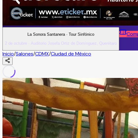
Comp
La Sonora Santanera · Tour Sinfónico
2 de octubre · Auditorio Josefa Ortiz de Domínguez, Querétaro
Inicio
/
Salones
/
CDMX
/
Ciudad de México