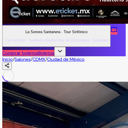
La Sonora Santanera · Tour Sinfónico
2 de octubre · Auditorio Josefa Ortiz de Domínguez, Querétaro
Comprar boletos
Boletos
Inicio
/
Salones
/
CDMX
/
Ciudad de México