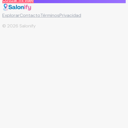
Cotizar mi viaje
Explorar
Contacto
Términos
Privacidad
©
2026
Salonify