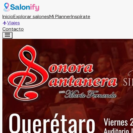
Inicio
Explorar salones
Mi Planner
Inspírate
Viajes
Contacto