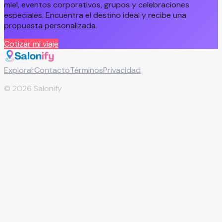
miel, eventos corporativos, grupos y celebraciones
especiales. Encuentra el destino ideal y recibe una
propuesta personalizada.
Cotizar mi viaje
Explorar
Contacto
Términos
Privacidad
©
2026
Salonify