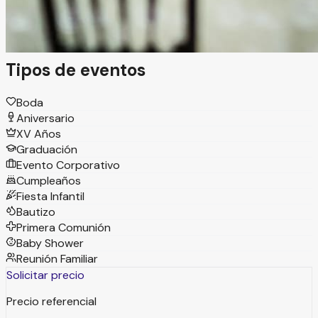
celebración, cada uno pensado para adaptarse a tu estilo
y hacer de tu evento un momento único.
Tipos de eventos
Boda
Aniversario
XV Años
Graduación
Evento Corporativo
Cumpleaños
Fiesta Infantil
Bautizo
Primera Comunión
Baby Shower
Reunión Familiar
Solicitar precio
Precio referencial