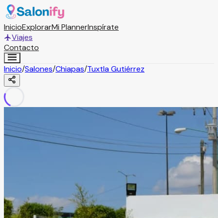
Inicio
Explorar
Mi Planner
Inspírate
Viajes
Contacto
Inicio
/
Salones
/
Chiapas
/
Tuxtla Gutiérrez