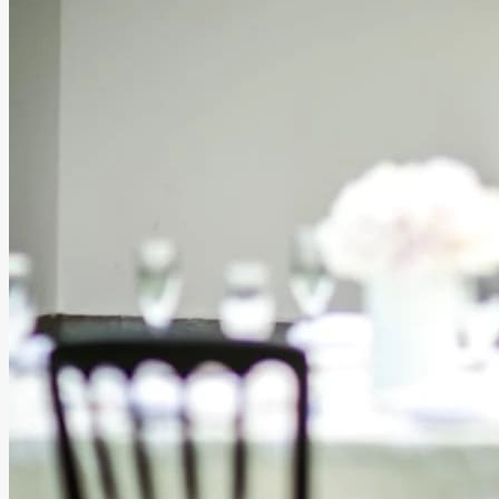
Salón Bianco
Tuxtla Gutiérrez, Chiapas
Salón, Jardín
Información
Cada celebración merece un lugar mágico… En Salón
Bianco convertimos tus sueños en experiencias
inolvidables, creando eventos que se viven en grande.
Contamos con espacios diseñados para cada tipo de