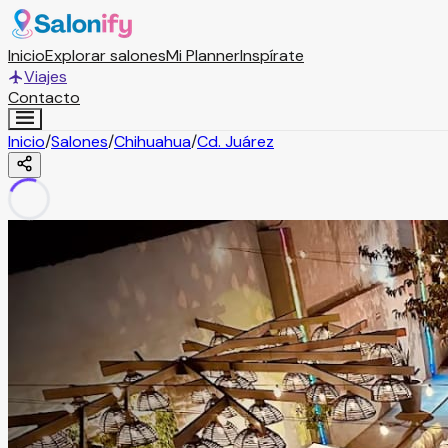
Inicio
Explorar salones
Mi Planner
Inspírate
Viajes
Contacto
Inicio
/
Salones
/
Chihuahua
/
Cd. Juárez