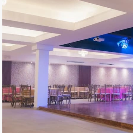
Salones Paso Del Norte
Cd. Juárez, Chihuahua
Salón
Información
Salones Paso del Norte es un centro de eventos que
ofrece todo lo necesario para hacer realidad la
celebración que siempre has imaginado. Sus elegantes
instalaciones y su equipo profesional se encargan de