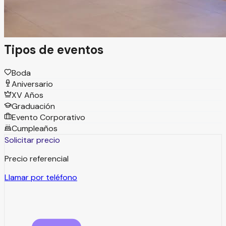
cuidar cada detalle, creando eventos espectaculares para
bodas, XV años y ocasiones especiales.
Tipos de eventos
Boda
Aniversario
XV Años
Graduación
Evento Corporativo
Cumpleaños
Solicitar precio
Precio referencial
Llamar por teléfono