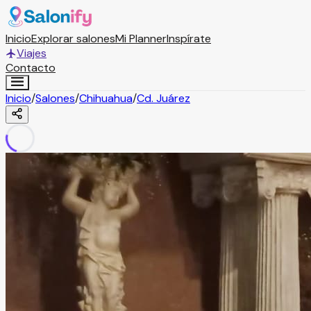
Inicio
Explorar salones
Mi Planner
Inspírate
Viajes
Contacto
Inicio
/
Salones
/
Chihuahua
/
Cd. Juárez