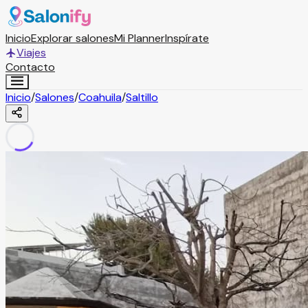
Inicio
Explorar salones
Mi Planner
Inspírate
Viajes
Contacto
Inicio
/
Salones
/
Coahuila
/
Saltillo