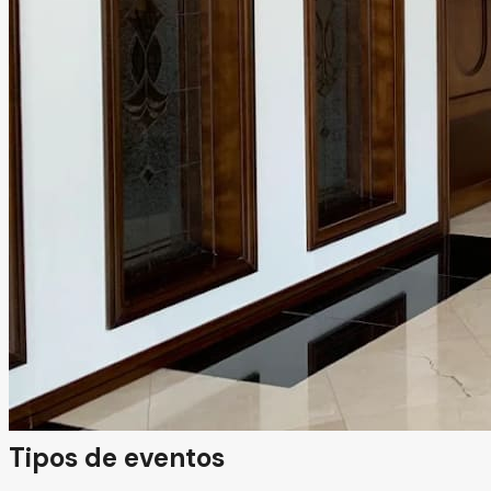
Trei Recepciones
Saltillo, Coahuila
Salón
Hasta
650
personas
Información
Trei Recepciones es un elegante salón de eventos en el
norte de Saltillo, ideal para celebrar bodas inolvidables.
Con capacidad de hasta 650 personas, ofrece un espacio
amplio y sofisticado, junto con un servicio integral que
cuida cada detalle para hacer de tu gran día una
experiencia única.
Tipos de eventos