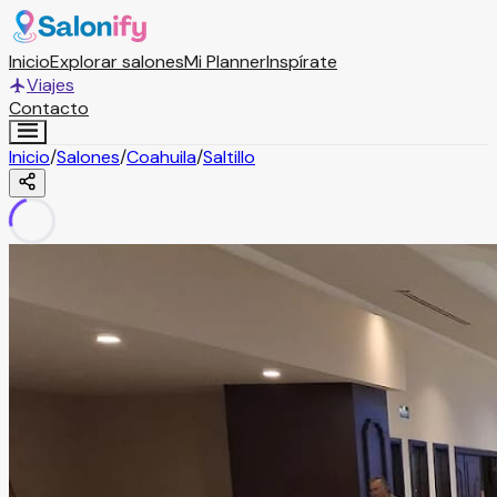
Inicio
Explorar salones
Mi Planner
Inspírate
Viajes
Contacto
Inicio
/
Salones
/
Coahuila
/
Saltillo