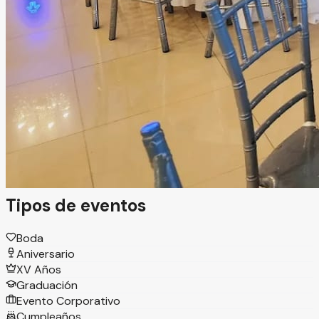
Torreón, Coahuila
Salón
Información
Amberes Social Event es un lugar excepcional para
celebrar todo tipo de eventos. Ven y conoce sus
instalaciones, diseñadas para crear experiencias únicas.
Ideal para fiestas, bodas, XV años, bautizos y más, ofrece
el espacio perfecto para vivir celebraciones inolvidables en
un ambiente especial.
Tipos de eventos
Boda
Aniversario
XV Años
Graduación
Evento Corporativo
Cumpleaños