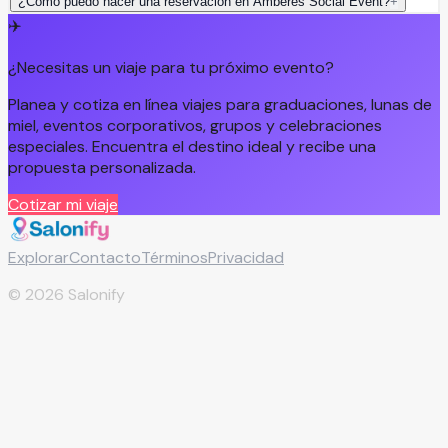
¿Cómo puedo hacer una reservación en Amberes Social Event?
+
✈️
¿Necesitas un viaje para tu próximo evento?
Planea y cotiza en línea viajes para graduaciones, lunas de
miel, eventos corporativos, grupos y celebraciones
especiales. Encuentra el destino ideal y recibe una
propuesta personalizada.
Cotizar mi viaje
Explorar
Contacto
Términos
Privacidad
©
2026
Salonify