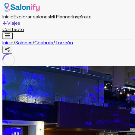
Inicio
Explorar salones
Mi Planner
Inspírate
Viajes
Contacto
Inicio
/
Salones
/
Coahuila
/
Torreón