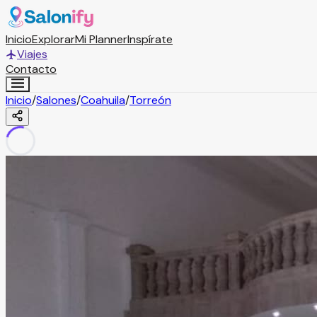
Inicio
Explorar
Mi Planner
Inspírate
Viajes
Contacto
Inicio
/
Salones
/
Coahuila
/
Torreón