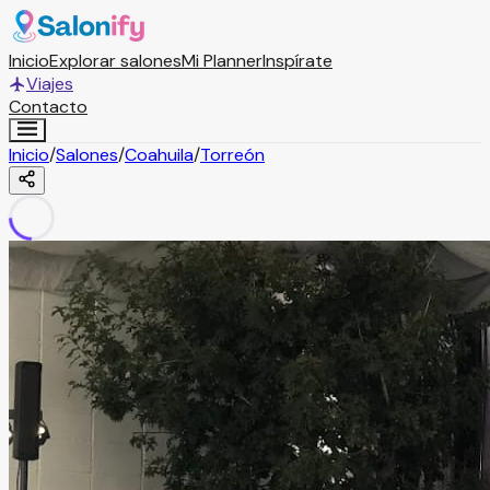
Inicio
Explorar salones
Mi Planner
Inspírate
Viajes
Contacto
Inicio
/
Salones
/
Coahuila
/
Torreón