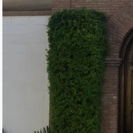
Quinta 330
Torreón, Coahuila
Quinta
Información
Quinta 330 es un espacio acogedor y lleno de encanto,
ideal para celebrar momentos especiales. Cada rincón
crea una atmósfera que transporta a tus invitados fuera
de la ciudad, brindando una experiencia única y relajada.