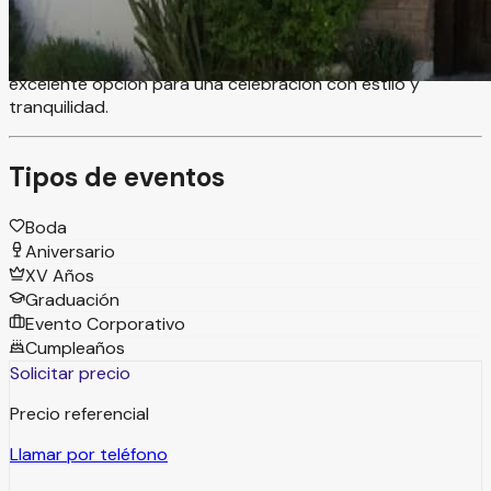
Sus amplias áreas verdes y su terraza ofrecen el escenario
perfecto para compartir con familia y amigos una fecha
inolvidable. Ubicado en la Zona Dorada de Torreón, es una
excelente opción para una celebración con estilo y
tranquilidad.
Tipos de eventos
Boda
Aniversario
XV Años
Graduación
Evento Corporativo
Cumpleaños
Solicitar precio
Precio referencial
Llamar por teléfono