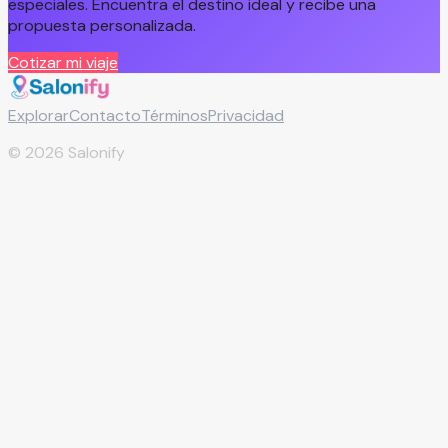
especiales. Encuentra el destino ideal y recibe una
propuesta personalizada.
Cotizar mi viaje
Explorar
Contacto
Términos
Privacidad
©
2026
Salonify