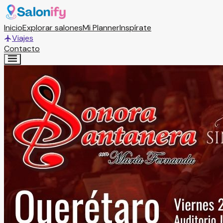
Inicio
Explorar salones
Mi Planner
Inspírate
Viajes
Contacto