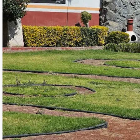
Jardín Rancho Don Alfonso
Chimalhuacán, Estado de México
Jardín, Terraza
Información
Rancho “Don Alfonso” es un elegante espacio para
eventos que combina excelente servicio, calidad y una
gran atención a los detalles para crear celebraciones
verdaderamente inolvidables. Este exclusivo recinto es
ideal para bodas, XV años, aniversarios, graduaciones,
reuniones empresariales y eventos sociales especiales,
ofreciendo un ambiente cómodo y sofisticado que se