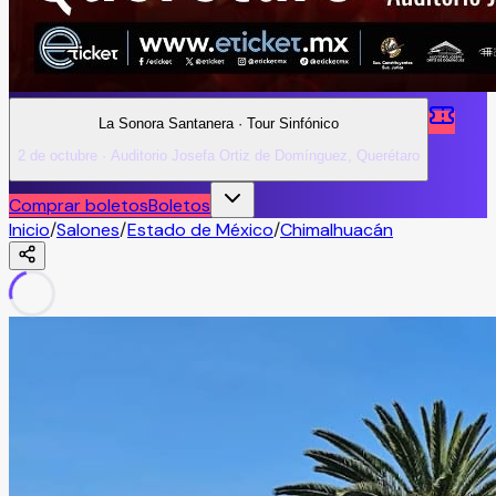
La Sonora Santanera · Tour Sinfónico
2 de octubre · Auditorio Josefa Ortiz de Domínguez, Querétaro
Comprar boletos
Boletos
Inicio
/
Salones
/
Estado de México
/
Chimalhuacán