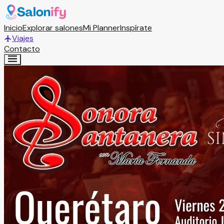
Inicio
Explorar salones
Mi Planner
Inspírate
Viajes
Contacto