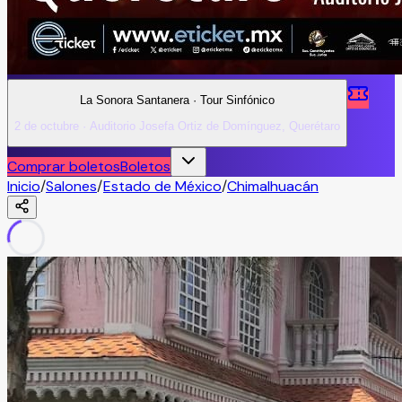
La Sonora Santanera · Tour Sinfónico
2 de octubre · Auditorio Josefa Ortiz de Domínguez, Querétaro
Comprar boletos
Boletos
Inicio
/
Salones
/
Estado de México
/
Chimalhuacán