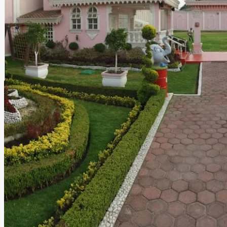
Quinta San José
Chimalhuacán, Estado de México
Quinta
Información
Quinta San José es un elegante espacio para eventos
diseñado especialmente para celebrar bodas y momentos
inolvidables en un ambiente lleno de romanticismo,
sofisticación y encanto. Cada rincón de este exclusivo
recinto transmite elegancia y calidez, ofreciendo el
escenario perfecto para bodas, XV años, aniversarios,
graduaciones y eventos sociales especiales junto a