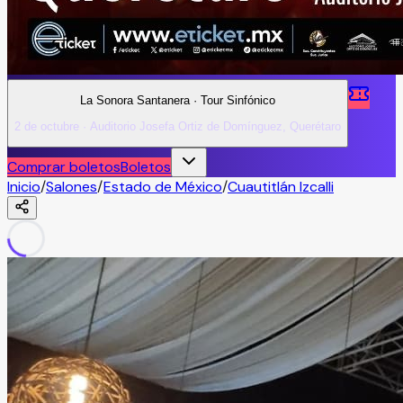
La Sonora Santanera · Tour Sinfónico
2 de octubre · Auditorio Josefa Ortiz de Domínguez, Querétaro
Comprar boletos
Boletos
Inicio
/
Salones
/
Estado de México
/
Cuautitlán Izcalli