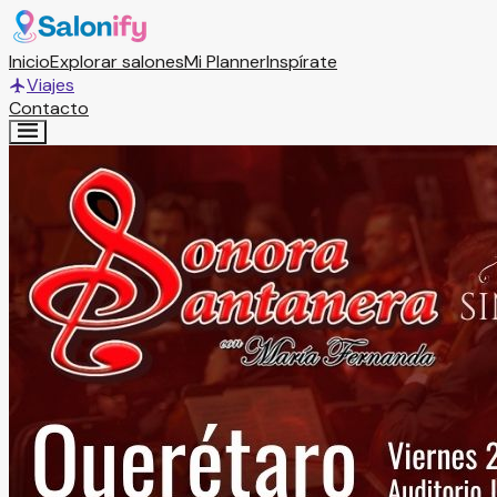
Inicio
Explorar salones
Mi Planner
Inspírate
Viajes
Contacto