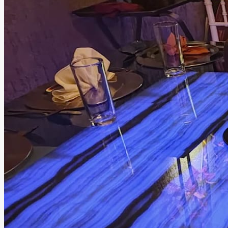
Quinta Los Fresnos
Cuautitlán Izcalli, Estado de México
Quinta
Información
Quinta Los Fresnos es un amplio y elegante espacio para