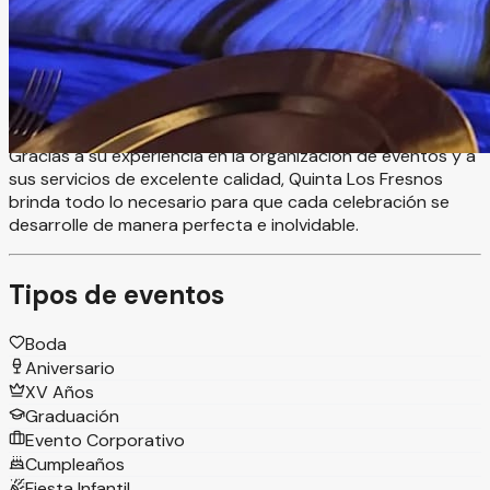
eventos ideal para celebrar bodas y momentos especiales
en un ambiente cómodo, versátil y lleno de encanto. Este
exclusivo recinto ofrece espacios adaptables a diferentes
estilos y ambientaciones, permitiendo crear bodas, XV
años, aniversarios, graduaciones y eventos sociales
totalmente personalizados junto a familiares y amigos.
Gracias a su experiencia en la organización de eventos y a
sus servicios de excelente calidad, Quinta Los Fresnos
brinda todo lo necesario para que cada celebración se
desarrolle de manera perfecta e inolvidable.
Tipos de eventos
Boda
Aniversario
XV Años
Graduación
Evento Corporativo
Cumpleaños
Fiesta Infantil